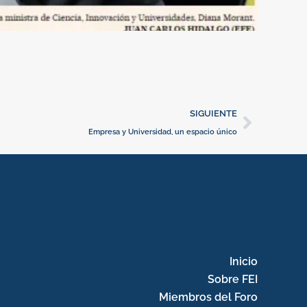
Cuando ha
16 de dici
El Españ
Siguie
SIGUIENTE
Empresa y Universidad, un espacio único
Inicio
Sobre FEI
Miembros del Foro