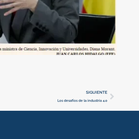
Cuando ha
16 de dici
El Españ
Siguie
SIGUIENTE
Los desafíos de la industria 4.0