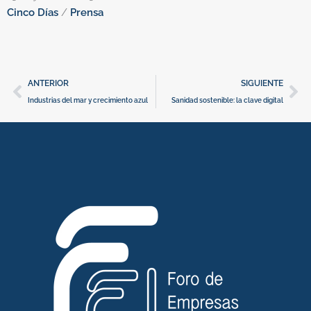
Cinco Días
/
Prensa
E
Ant
Si
ANTERIOR
SIGUIENTE
Industrias del mar y crecimiento azul
Sanidad sostenible: la clave digital