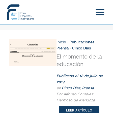
Ir
al
contenido
Inicio
-
Publicaciones
-
Prensa
-
Cinco Días
El momento de la
educación
Publicado el
18 de julio de
2014
en
Cinco Días
,
Prensa
Por Alfonso González
Hermoso de Mendoza
LEER ARTÍCULO