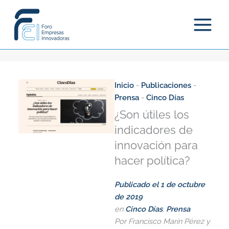
Ir
al
contenido
Inicio
-
Publicaciones
-
Prensa
-
Cinco Días
¿Son útiles los
indicadores de
innovación para
hacer política?
Publicado el
1 de octubre
de 2019
en
Cinco Días
,
Prensa
Por Francisco Marín Pérez y