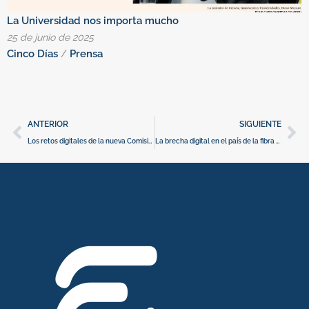
La Universidad nos importa mucho
C
25 de junio de 2025
1
Cinco Días
/
Prensa
E
Ant
Si
ANTERIOR
SIGUIENTE
Los retos digitales de la nueva Comisión Europea
La brecha digital en el país de la fibra óptica