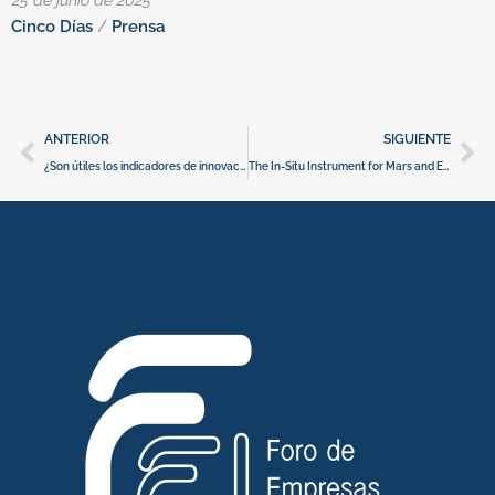
Cinco Días
/
Prensa
E
Ant
Si
ANTERIOR
SIGUIENTE
¿Son útiles los indicadores de innovación para hacer política?
The In-Situ Instrument for Mars and Earth Dating Applications (IN-TIME) project