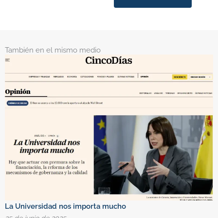
También en el mismo medio
La Universidad nos importa mucho
C
25 de junio de 2025
1