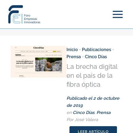
Ir
al
contenido
Inicio
-
Publicaciones
-
Prensa
-
Cinco Días
La brecha digital
en el país de la
fibra óptica
Publicado el
2 de octubre
de 2019
en
Cinco Días
,
Prensa
Por José Valera
LEER ARTÍCULO