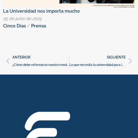
La Universidad nos importa mucho
C
25 de junio de 2025
1
Cinco Días
/
Prensa
E
Ant
Si
ANTERIOR
SIGUIENTE
¿Cómo debe reformarse nuestro modelo de I+D?
Lo que necesita la universidad para impulsar la innovación