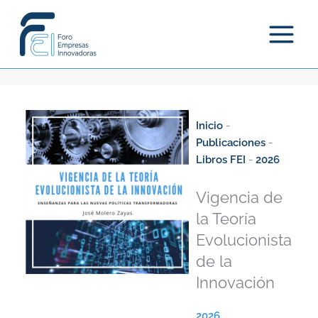
Ir
al
contenido
Inicio
-
Publicaciones
-
Libros FEI
-
2026
Vigencia de
la Teoría
Evolucionista
de la
Innovación
2026