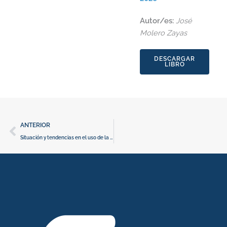
Autor/es:
José
Molero Zayas
DESCARGAR
LIBRO
Ant
ANTERIOR
Situación y tendencias en el uso de la Inteligencia Artificial en el sector de la defensa