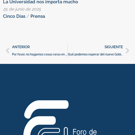
La Universidad nos importa mucho
C
25 de junio de 2025
1
Cinco Días
/
Prensa
E
Ant
Si
ANTERIOR
SIGUIENTE
Por favor, no hagamos cosas raras en I+D+i
Qué podemos esperar del nuevo Gobierno en I+D+i