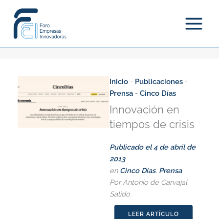
Ir
al
contenido
Inicio
-
Publicaciones
-
Prensa
-
Cinco Días
Innovación en
tiempos de crisis
Publicado el
4 de abril de
2013
en
Cinco Días
,
Prensa
Por Antonio de Carvajal
Salido
LEER ARTÍCULO