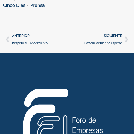
Cinco Días
/
Prensa
E
Ant
Si
ANTERIOR
SIGUIENTE
Respeto al Conocimiento
Hay que actuar, no esperar