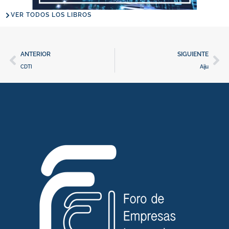
VER TODOS LOS LIBROS
Ant
Si
ANTERIOR
SIGUIENTE
CDTI
Aiju