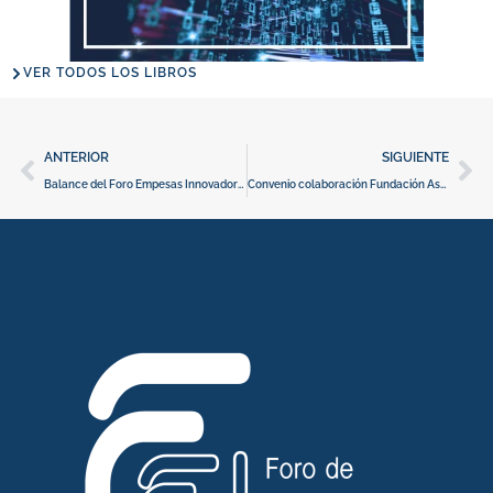
VER TODOS LOS LIBROS
Ant
Si
ANTERIOR
SIGUIENTE
Balance del Foro Empesas Innovadoras del año 2023
Convenio colaboración Fundación AstraZeneca y Fundación Carmen y Severo Ochoa