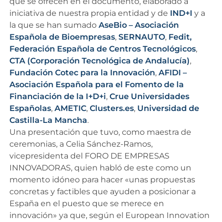
que se ofrecen en el documento, elaborado a
iniciativa de nuestra propia entidad y de
IND+I
y a
la que se han sumado
AseBio – Asociación
Española de Bioempresas
,
SERNAUTO
,
Fedit,
Federación Española de Centros Tecnológicos
,
CTA (Corporación Tecnológica de Andalucía)
,
Fundación Cotec para la Innovación
,
AFIDI –
Asociación Española para el Fomento de la
Financiación de la I+D+i
,
Crue Universidades
Españolas
,
AMETIC
,
Clusters.es
,
Universidad de
Castilla-La Mancha
.
Una presentación que tuvo, como maestra de
ceremonias, a Celia Sánchez-Ramos,
vicepresidenta del FORO DE EMPRESAS
INNOVADORAS, quien habló de este como un
momento idóneo para hacer «unas propuestas
concretas y factibles que ayuden a posicionar a
España en el puesto que se merece en
innovación» ya que, según el European Innovation