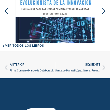
VER TODOS LOS LIBROS
Ant
Si
ANTERIOR
SIGUIENTE
Firma Convenio Marco de Colaboración entre APD y FEI
Santiago Manuel López García, Premio Gloria Begué 2020 a la trayectoria de excelencia en la docencia