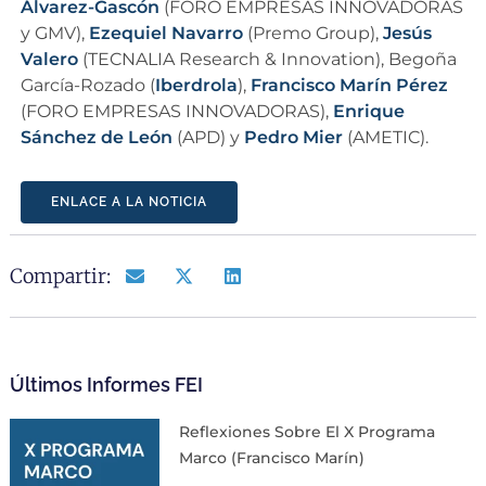
Álvarez-Gascón
(FORO EMPRESAS INNOVADORAS
y GMV),
Ezequiel Navarro
(Premo Group),
Jesús
Valero
(TECNALIA Research & Innovation), Begoña
García-Rozado (
Iberdrola
),
Francisco Marín Pérez
(FORO EMPRESAS INNOVADORAS),
Enrique
Sánchez de León
(APD) y
Pedro Mier
(AMETIC).
ENLACE A LA NOTICIA
Compartir:
Últimos Informes FEI
Reflexiones Sobre El X Programa
Marco (Francisco Marín)