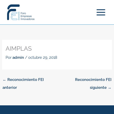
Ir
al
contenido
AIMPLAS
Por
admin
/
octubre 29, 2018
←
Reconocimiento FEI
Reconocimiento FEI
anterior
siguiente
→