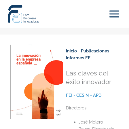
Ir
al
contenido
Inicio
-
Publicaciones
-
Informes FEI
Las claves del
éxito innovador
FEI - CESIN - APD
Directores:
José Molero
Zayas, Director de