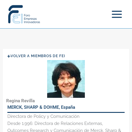
Ir
al
contenido
VOLVER A MIEMBROS DE FEI
Regina Revilla
MERCK, SHARP & DOHME, España
Directora de Policy y Comunicación
Desde 1.996: Directora de Relaciones Externas,
Outcomes Research y Comunicación de Merck, Sharp &