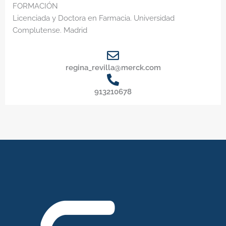
FORMACIÓN
Licenciada y Doctora en Farmacia. Universidad
Complutense. Madrid
regina_revilla@merck.com
913210678