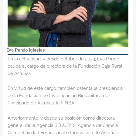
Eva Pando Iglesias
En la actualidad, y desde octubre de 2023, Eva Pando
ocupa el cargo de directora de la Fundación Caja Rural
de Asturias.
En virtud de este cargo, también ostenta la presidencia
de la Fundación de Investigación Biosanitaria del
Principado de Asturias, la FINBA.
Anteriormente, y desde su posición como directora
general de la Agencia SEKUENS, Agencia de Ciencia,
Competitividad Empresarial e Innovación de Asturias,