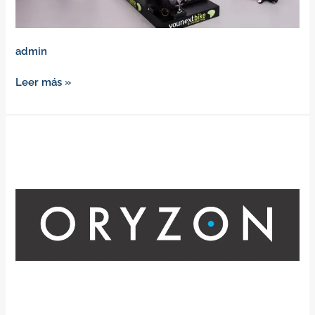
admin
Leer más »
Oryzon
Genomics